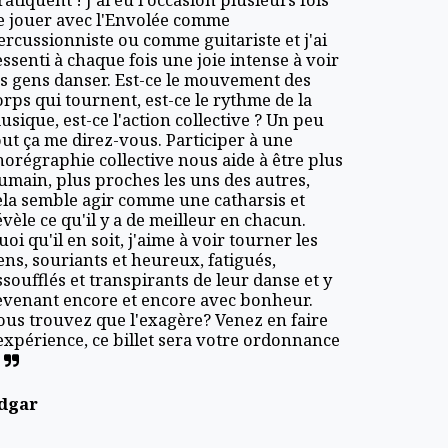
e jouer avec l'Envolée comme 
ercussionniste ou comme guitariste et j'ai 
essenti à chaque fois une joie intense à voir 
es gens danser. Est-ce le mouvement des 
orps qui tournent, est-ce le rythme de la 
usique, est-ce l'action collective ? Un peu 
out ça me direz-vous. Participer à une 
horégraphie collective nous aide à être plus 
umain, plus proches les uns des autres,  
ela semble agir comme une catharsis et 
évèle ce qu'il y a de meilleur en chacun. 
uoi qu'il en soit, j'aime à voir tourner les 
ens, souriants et heureux, fatigués, 
ssoufflés et transpirants de leur danse et y 
evenant encore et encore avec bonheur. 
ous trouvez que l'exagère? Venez en faire 
'expérience, ce billet sera votre ordonnance 
dgar