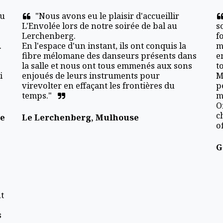
u 
"Nous avons eu le plaisir d'accueillir 
L'Envolée lors de notre soirée de bal au 
s
Lerchenberg.

f
 
En l'espace d'un instant, ils ont conquis la 
m
fibre mélomane des danseurs présents dans 
e
la salle et nous ont tous emmenés aux sons 
t
 
enjoués de leurs instruments pour 
M
virevolter en effaçant les frontières du 
p
temps."
m
O
c
te
Le Lerchenberg, Mulhouse
o
G
t 
 