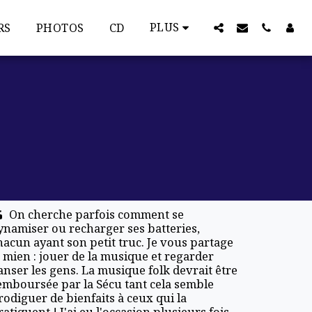
PLUS
RS
PHOTOS
CD
On cherche parfois comment se 
ynamiser ou recharger ses batteries, 
hacun ayant son petit truc. Je vous partage 
e mien : jouer de la musique et regarder 
anser les gens. La musique folk devrait être 
emboursée par la Sécu tant cela semble 
rodiguer de bienfaits à ceux qui la 
ratiquent ! J'ai eu l'occasion plusieurs fois 