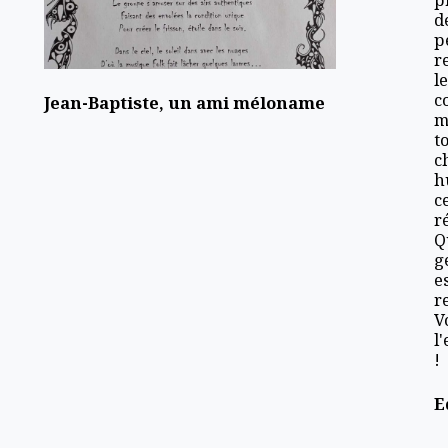
d
p
r
l
c
Jean-Baptiste, un ami méloname
m
t
c
h
c
r
Q
g
e
r
V
l
!
E