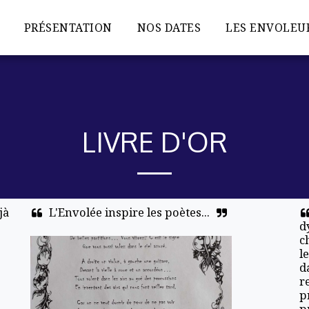
PRÉSENTATION
NOS DATES
LES ENVOLEU
LIVRE D'OR
à 
L'Envolée inspire les poètes...
d
c
 
l
d
r
p
p